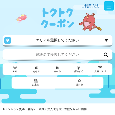
ご利用方法
エリアを選択してください
みる
あそぶ
食べる
体験する
入浴・スパ
お土産
乗り物
TOP
みる
史跡・名所
一般社団法人北海道江差観光みらい機構