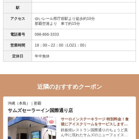
駅
アクセス
ゆいレール県庁前駅より徒歩約10分
那覇空港より 車で約15分
電話番号
098-866-3333
営業時間
18：00～22：00（LO21：00）
定休日
年中無休
近隣のおすすめクーポン
沖縄（本島）｜那覇
サムズセーラーイン国際通り店
サーロインステーキラージ 特別料金！食
後にアイスクリームをサービスします
♪（トクトククーポン、オリジナルメニュ
鉄板焼レストラン国際通りのちょうど真
ー）
ん中に現れたサムズのニューフェイス