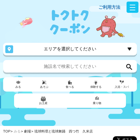
ご利用方法
エリアを選択してください
みる
あそぶ
食べる
体験する
入浴・スパ
お土産
乗り物
TOP
みる
劇場
琉球料理と琉球舞踊 四つ竹 久米店