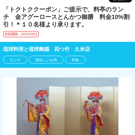
「トクトククーポン」ご提示で、料亭のラン
チ 金アグーロースとんかつ御膳 料金10%割
引！＊１０名様より承ります。
有効期限：2027/03/31
琉球料理と琉球舞踊 四つ竹 久米店
ランチ
美味しいお肉
和食