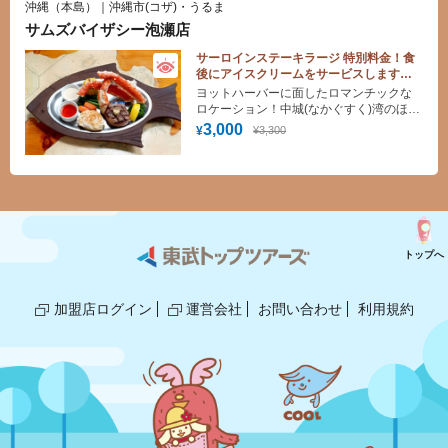
沖縄（本島）｜沖縄市(コザ)・うるま
サムズバイザシー泡瀬店
サーロインステーキラージ 特別料金！食
後にアイスクリームをサービスします
♪（トクトククーポン、オリジナルメニュ
ヨットハーバーに面したロマンチックな
ー）
ロケーション！中城(なかぐすく)湾のほと
り、対岸に夜景を望むロケーションとエ
3,000
¥3,300
¥
キゾチックな雰囲気は、日本にいること
を忘れさせます。炭火焼きステーキとフ
レッシュな魚介類／甲殻類はボリューム
も満点。
トップへ
加盟店ログイン
運営会社
お問い合わせ
利用規約