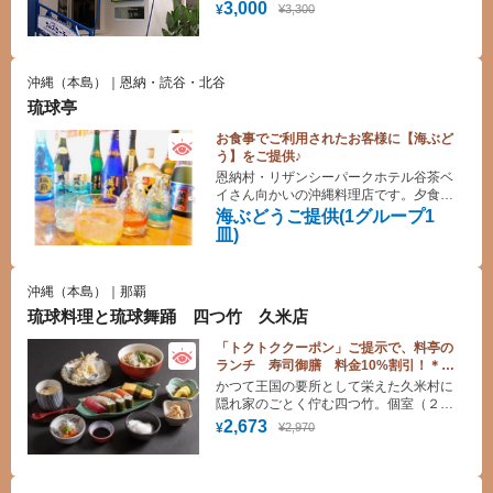
は、まるで大型旅客船の船内を思わせる
3,000
¥3,300
¥
ユニークな雰囲気の鉄板焼レストラン。
気軽に楽しめるランチも営業もあり。
沖縄（本島）｜恩納・読谷・北谷
琉球亭
お食事でご利用されたお客様に【海ぶど
う】をご提供♪
恩納村・リザンシーパークホテル谷茶ベ
イさん向かいの沖縄料理店です。夕食営
業時には、近隣ホテルさんへの送迎も承
海ぶどうご提供(1グループ1
ります。お気軽にお問い合わせ下さい。
皿)
沖縄（本島）｜那覇
琉球料理と琉球舞踊 四つ竹 久米店
「トクトククーポン」ご提示で、料亭の
ランチ 寿司御膳 料金10%割引！＊１
０名様より承ります。
かつて王国の要所として栄えた久米村に
隠れ家のごとく佇む四つ竹。個室（２
階）とシアター（１階）からなる店内
2,673
¥2,970
¥
で 高貴な味をまっすぐに継承した 宮
廷料理や 沖縄の食材をふんだんに使っ
た琉球料理などを味わいながら 夕食時
には琉球舞踊をご堪能頂けます。