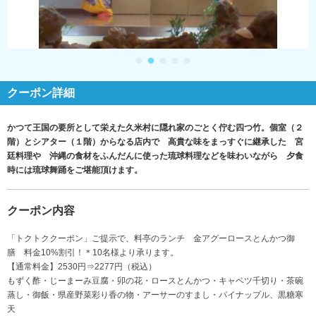
クーポン詳細
かつて王国の要所として栄えた久米村に隠れ家のごとく佇む四つ竹。個室（２
階）とシアター（１階）からなる店内で 高貴な味をまっすぐに継承した 宮
廷料理や 沖縄の食材をふんだんに使った琉球料理などを味わいながら 夕食
時には琉球舞踊をご堪能頂けます。
クーポン内容
「トクトククーポン」ご提示で、料亭のランチ 金アグーロースとんかつ御
膳 料金10%割引！＊10名様より承ります。
【通常料金】2530円⇒2277円（税込）
もずく酢・じーまーみ豆腐・卯の花・ロースとんかつ・キャベツ千切り・茶碗
蒸し・御飯・県産野菜彩り香の物・アーサーのすまし・パイナップル、黒糖寒
天