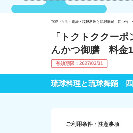
TOP
みる
劇場
琉球料理と琉球舞踊 四つ竹 
「トクトククーポ
んかつ御膳 料金
有効期限：2027/03/31
琉球料理と琉球舞踊 四
ご利用条件・注意事項