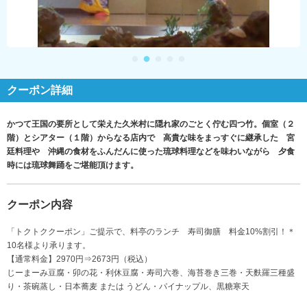
クーポン詳細
かつて王国の要所として栄えた久米村に隠れ家のごとく佇む四つ竹。個室（２
階）とシアター（１階）からなる店内で 高貴な味をまっすぐに継承した 宮
廷料理や 沖縄の食材をふんだんに使った琉球料理などを味わいながら 夕食
時には琉球舞踊をご堪能頂けます。
クーポン内容
「トクトククーポン」ご提示で、料亭のランチ 寿司御膳 料金10%割引！＊
10名様より承ります。
【通常料金】2970円⇒2673円（税込）
じーまーみ豆腐・卯の花・利休豆腐・寿司六巻、海苔巻き三巻・天麩羅三種盛
り・茶碗蒸し・日本蕎麦 または うどん・パイナップル、黒糖寒天