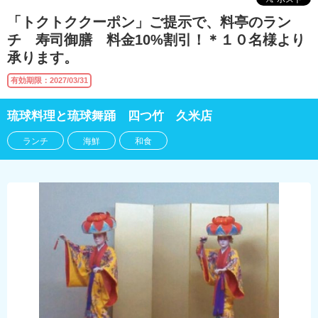
「トクトククーポン」ご提示で、料亭のラン
チ 寿司御膳 料金10%割引！＊１０名様より
承ります。
有効期限：2027/03/31
琉球料理と琉球舞踊 四つ竹 久米店
ランチ
海鮮
和食