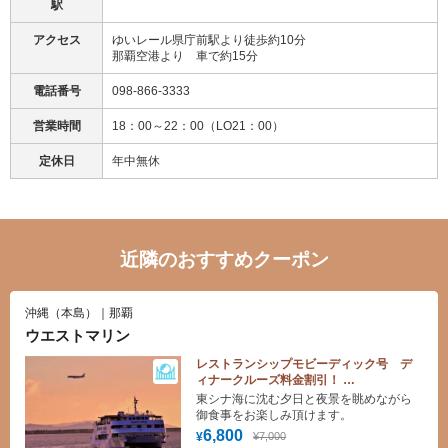
駅
アクセス
ゆいレール県庁前駅より徒歩約10分
那覇空港より 車で約15分
電話番号
098-866-3333
営業時間
18：00～22：00（LO21：00）
定休日
年中無休
近隣のおすすめクーポン
沖縄（本島）｜那覇
ウエストマリン
レストランシップモビーディック号 デ
ィナークルーズ料金割引！
ディナービュッフェ又はBBQビュッフェ
東シナ海に沈む夕日と夜景を眺めながら
（期間４月～11月）
御食事をお楽しみ頂けます。
6,800
¥7,000
¥