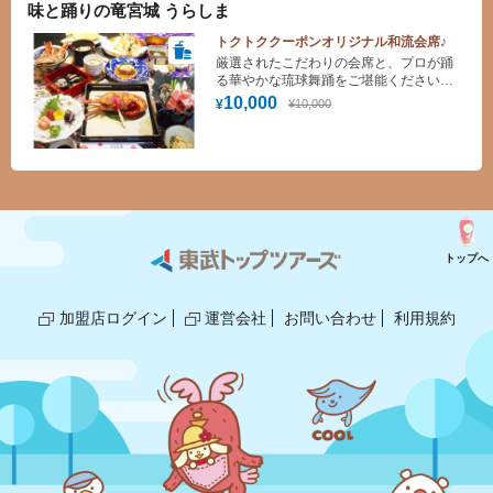
味と踊りの竜宮城 うらしま
トクトククーポンオリジナル和流会席♪
厳選されたこだわりの会席と、プロが踊
る華やかな琉球舞踊をご堪能ください。
琉球舞踊公演 第1部19:00～19:30／第2
10,000
¥10,000
¥
部20:00～20:30(入替無・全10曲)
トップへ
加盟店ログイン
運営会社
お問い合わせ
利用規約