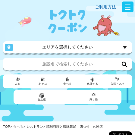
ご利用方法
エリアを選択してください
みる
あそぶ
食べる
体験する
入浴・スパ
お土産
乗り物
TOP
食べる
レストラン
琉球料理と琉球舞踊 四つ竹 久米店