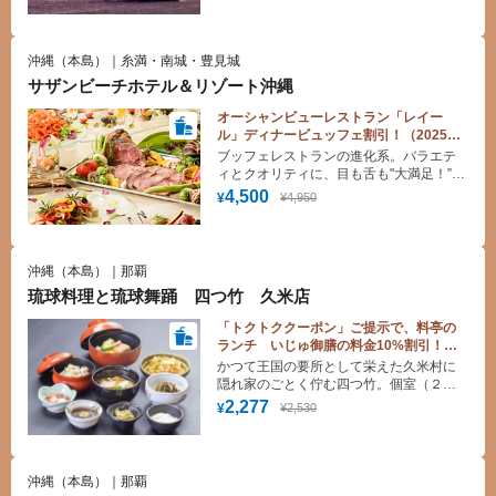
沖縄（本島）｜糸満・南城・豊見城
サザンビーチホテル＆リゾート沖縄
オーシャンビューレストラン「レイー
ル」ディナービュッフェ割引！（2025年
12/31～2026年1/2含む除外日設定あり）
ブッフェレストランの進化系。バラエテ
ィとクオリティに、目も舌も"大満足！”を
お約束。スタイルはカジュアルでも味は
4,500
¥4,950
¥
本格的。前菜からデザートまで、コース
料理のようにおたのしみください。
沖縄（本島）｜那覇
琉球料理と琉球舞踊 四つ竹 久米店
「トクトククーポン」ご提示で、料亭の
ランチ いじゅ御膳の料金10%割引！＊
１０名様より承ります。
かつて王国の要所として栄えた久米村に
隠れ家のごとく佇む四つ竹。個室（２
階）とシアター（１階）からなる店内
2,277
¥2,530
¥
で 高貴な味をまっすぐに継承した 宮
廷料理や 沖縄の食材をふんだんに使っ
た琉球料理などを味わいながら 夕食時
には琉球舞踊をご堪能頂けます。
沖縄（本島）｜那覇