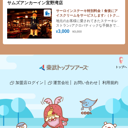
サムズアンカーイン宜野湾店
サーロインステーキ特別料金！食後にア
イスクリームをサービスします♪（トクト
ククーポン、オリジナルメニュー）
地元のお客様に愛されてきたステーキレ
ストラン♪アクロバティックな手捌きで調
理するシェフのパフォーマンスもこれま
3,000
¥3,300
¥
たお見事！
トップへ
加盟店ログイン
運営会社
お問い合わせ
利用規約