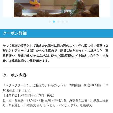
クーポン詳細
かつて王国の要所として栄えた久米村に隠れ家のごとく佇む四つ竹。個室（２
階）とシアター（１階）からなる店内で 高貴な味をまっすぐに継承した 宮
廷料理や 沖縄の食材をふんだんに使った琉球料理などを味わいながら 夕食
時には琉球舞踊をご堪能頂けます。
クーポン内容
「トクトククーポン」ご提示で、料亭のランチ 寿司御膳 料金10%割引！＊
10名様より承ります。
【通常料金】2970円⇒2673円（税込）
じーまーみ豆腐・卯の花・利休豆腐・寿司六巻、海苔巻き三巻・天麩羅三種盛
り・茶碗蒸し・日本蕎麦 または うどん・パイナップル、黒糖寒天