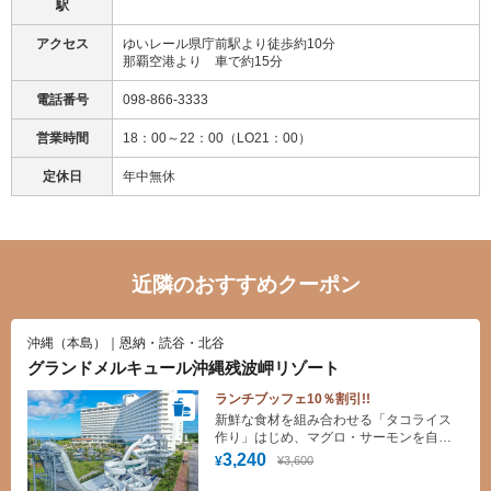
駅
アクセス
ゆいレール県庁前駅より徒歩約10分
那覇空港より 車で約15分
電話番号
098-866-3333
営業時間
18：00～22：00（LO21：00）
定休日
年中無休
近隣のおすすめクーポン
沖縄（本島）｜恩納・読谷・北谷
グランドメルキュール沖縄残波岬リゾート
ランチブッフェ10％割引!!
新鮮な食材を組み合わせる「タコライス
作り」はじめ、マグロ・サーモンを自由
に巻く「手巻き寿司」などに加え、 ビー
3,240
¥3,600
¥
ルや泡盛などのフリーフローも料金に含
まれております。 開放的なレストランで