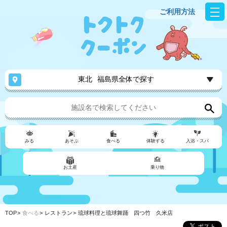
ご利用方法
東北
福島県全体で探す
みる
あそぶ
食べる
体験する
入浴・スパ
お土産
乗り物
TOP
食べる
レストラン
琉球料理と琉球舞踊 四つ竹 久米店