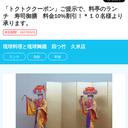
「トクトククーポン」ご提示で、料亭のラン
チ 寿司御膳 料金10%割引！＊１０名様より
承ります。
有効期限：2027/03/31
琉球料理と琉球舞踊 四つ竹 久米店
ランチ
海鮮
和食