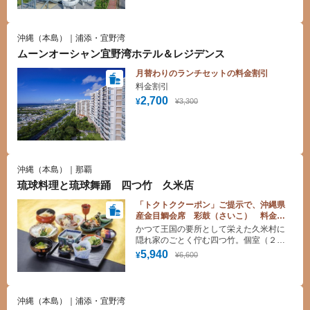
ゆったりとした時間とともにお食事をお
楽しみください。 ご宿泊のお客様はもち
ろん、外来のお客様もご利用いただけま
沖縄（本島）｜浦添・宜野湾
す。
ムーンオーシャン宜野湾ホテル＆レジデンス
月替わりのランチセットの料金割引
料金割引
2,700
¥3,300
¥
沖縄（本島）｜那覇
琉球料理と琉球舞踊 四つ竹 久米店
「トクトククーポン」ご提示で、沖縄県
産金目鯛会席 彩鼓（さいこ） 料金
10%割引！
かつて王国の要所として栄えた久米村に
隠れ家のごとく佇む四つ竹。個室（２
階）とシアター（１階）からなる店内
5,940
¥6,600
¥
で 高貴な味をまっすぐに継承した 宮
廷料理や 沖縄の食材をふんだんに使っ
た琉球料理などを味わいながら 夕食時
には琉球舞踊をご堪能頂けます。
沖縄（本島）｜浦添・宜野湾