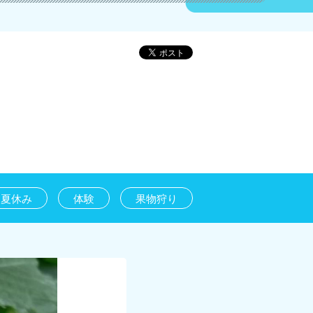
夏休み
体験
果物狩り