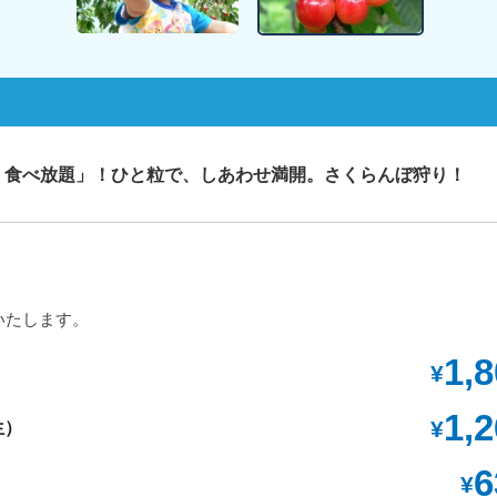
・食べ放題」！ひと粒で、しあわせ満開。さくらんぼ狩り！
いたします。
1,
¥
1,
¥
生）
6
¥