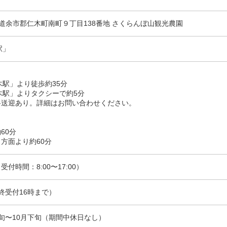
 北海道余市郡仁木町南町９丁目138番地 さくらんぼ山観光農園
駅」
木駅」より徒歩約35分
木駅」よりタクシーで約5分
料送迎あり。詳細はお問い合わせください。
60分
方面より​約60分
6（受付時間：8:00〜17:00）
（最終受付16時まで）
旬〜10月下旬（期間中休日なし）