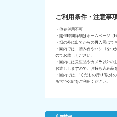
ご利用条件・注意事
・他券併用不可
・開催時期詳細はホームページ（https:/
・畑の外に出てからの再入園はで
・園内では、踏み台やハシゴをつか
のでお越しください。
​・園内には貴重品やカメラ以外
お渡ししますので、お持ち込み品
・園内では、”くだもの狩り”以外
所”や”公園”をご利用ください。
店舗情報