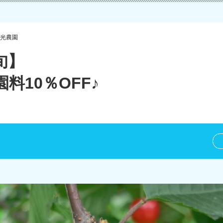
光農園
旬】
料10％OFF♪