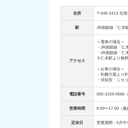
住所
〒048-2413
駅
JR函館線「仁木
＜電車の場合＞
・JR函館線「仁
・JR函館線「仁
※仁木駅より無
アクセス
＜お車の場合＞
​・札幌方面より​約
・倶知安・ニセコ
電話番号
050-3159-066
営業時間
8:00〜17:00
定休日
営業期間：6月中