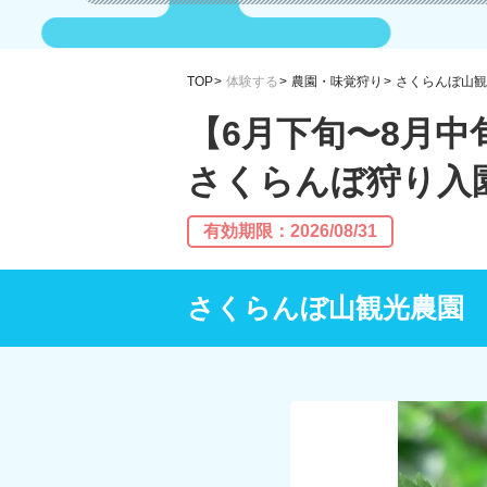
TOP
体験する
農園・味覚狩り
さくらんぼ山観
【​6月下旬〜8月中
さくらんぼ狩り入園
有効期限：2026/08/31
さくらんぼ山観光農園