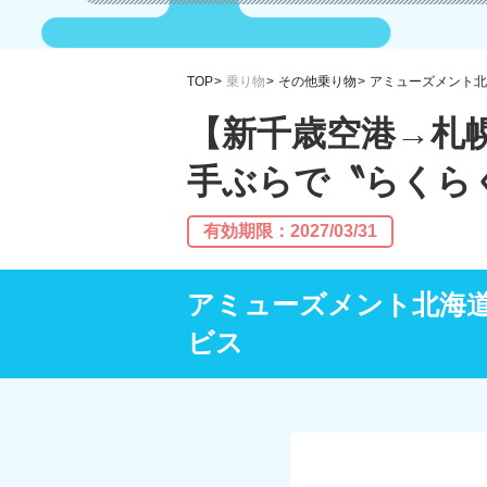
TOP
乗り物
その他乗り物
アミューズメント北
【新千歳空港→札
手ぶらで〝らくら
有効期限：2027/03/31
アミューズメント北海
ビス