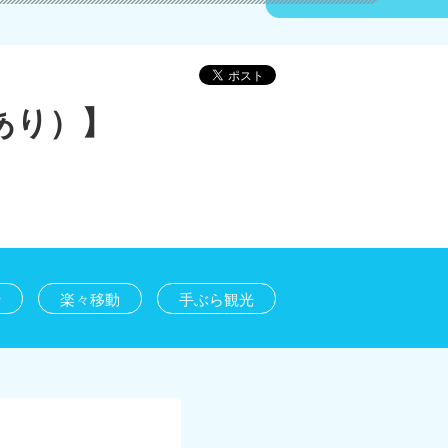
あり）】
行
楽々移動
手ぶら観光