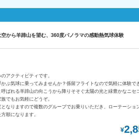
空から羊蹄山を望む、360度パノラマの感動熱気球体験
みのアクティビティです。
浮かぶ気球に乗ってみませんか？係留フライトなので気軽に体験で
と呼ばれる羊蹄山の向こうから降りそそぐ太陽の光と緑豊かなニセ
家族でもお気軽にどうぞ。
度となりますので複数のグループでお乗りいただき、ローテーショ
た方順になります。
2,
¥