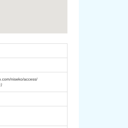
niseko/access/
り