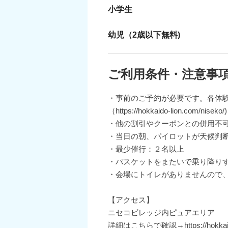
小学生
幼児（2歳以下無料)
ご利用条件・注意事
・事前のご予約が必要です。各体
（https://hokkaido-lion.com/niseko/)
・他の割引やクーポンとの併用不
・当日の朝、パイロットが天候判
・最少催行：２名以上
・バスケットをまたいで乗り降り
・会場にトイレがありませんので
【アクセス】
ニセコビレッジ内ピュアエリア
詳細はこちらで確認→https://hokkaido-l