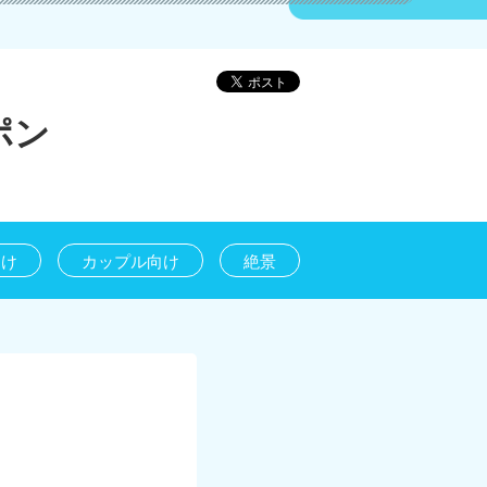
ポン
向け
カップル向け
絶景