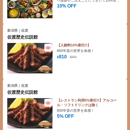
べ放題やご注文ごとにできたてお料理を
提供するバイキングレストランです。デ
10% OFF
ザートも豊富にご用意しており、お子様
も大満足！
新潟県｜佐渡
佐渡歴史伝説館
【入館料10%割引!!】
800年昔の世界を体感！
810
¥900
¥
新潟県｜佐渡
佐渡歴史伝説館
【レストラン利用5%割引!!】アルコー
ル・ソフトドリンクは除く
800年昔の世界を体感！
5% OFF