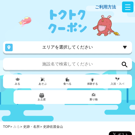
ご利用方法
エリアを選択してください
みる
あそぶ
食べる
体験する
入浴・スパ
お土産
乗り物
TOP
みる
史跡・名所
史跡佐渡金山