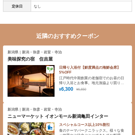
定休日
なし
近隣のおすすめクーポン
新潟県｜新潟・弥彦・岩室・寺泊
美味探究の宿 住吉屋
日帰り入浴付【鮮度満点の海鮮会席】
5%OFF
江戸時代中期創業の老舗宿でのお昼の日
帰り入浴とお食事。地元漁協より競りで
仕入れた鮮度抜群の海鮮をお召し上がり
6,300
¥6,650
¥
いただけます。露天風呂では湯船に浸か
りながら日本海を一望。
新潟県｜新潟・弥彦・岩室・寺泊
ニューマーケット イオンモール新潟亀田インター
スペシャルコース以上10%割引
食のテーマパークニラックス。様々な食