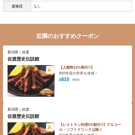
定休日
なし
近隣のおすすめクーポン
新潟県｜佐渡
佐渡歴史伝説館
【入館料10%割引!!】
800年昔の世界を体感！
810
¥900
¥
新潟県｜佐渡
佐渡歴史伝説館
【レストラン利用5%割引!!】アルコー
ル・ソフトドリンクは除く