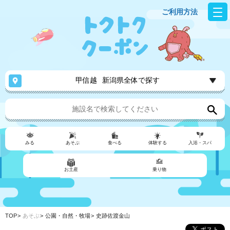
ご利用方法
甲信越
新潟県全体で探す
みる
あそぶ
食べる
体験する
入浴・スパ
お土産
乗り物
TOP
あそぶ
公園・自然・牧場
史跡佐渡金山