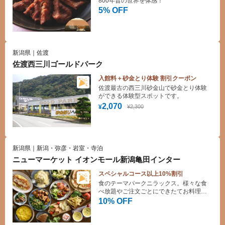
800年昔の世界を体感！
5% OFF
新潟県｜佐渡
佐渡西三川ゴールドパーク
入館料＋砂金とり体験 割引クーポン
佐渡最古の西三川砂金山で砂金とり体験
ができる体験型スポットです。
2,070
¥2,300
¥
新潟県｜新潟・弥彦・岩室・寺泊
ニューマーケット イオンモール新潟亀田インター
スペシャルコース以上10%割引
食のテーマパークニラックス。様々な食
べ放題やご注文ごとにできたてお料理を
提供するバイキングレストランです。デ
10% OFF
ザートも豊富にご用意しており、お子様
も大満足！