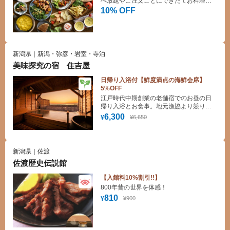
べ放題やご注文ごとにできたてお料理を
提供するバイキングレストランです。デ
10% OFF
ザートも豊富にご用意しており、お子様
も大満足！
新潟県｜新潟・弥彦・岩室・寺泊
美味探究の宿 住吉屋
日帰り入浴付【鮮度満点の海鮮会席】
5%OFF
江戸時代中期創業の老舗宿でのお昼の日
帰り入浴とお食事。地元漁協より競りで
仕入れた鮮度抜群の海鮮をお召し上がり
6,300
¥6,650
¥
いただけます。露天風呂では湯船に浸か
りながら日本海を一望。
新潟県｜佐渡
佐渡歴史伝説館
【入館料10%割引!!】
800年昔の世界を体感！
810
¥900
¥