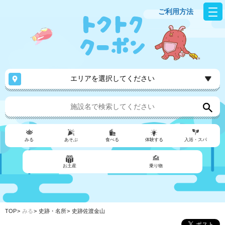
ご利用方法
エリアを選択してください
みる
あそぶ
食べる
体験する
入浴・スパ
お土産
乗り物
TOP
みる
史跡・名所
史跡佐渡金山