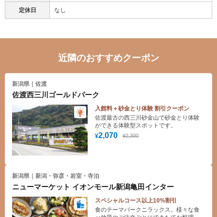
定休日
なし
近隣のおすすめクーポン
新潟県｜佐渡
佐渡西三川ゴールドパーク
入館料＋砂金とり体験 割引クーポン
佐渡最古の西三川砂金山で砂金とり体験
ができる体験型スポットです。
2,070
¥2,300
¥
新潟県｜新潟・弥彦・岩室・寺泊
ニューマーケット イオンモール新潟亀田インター
スペシャルコース以上10%割引
食のテーマパークニラックス。様々な食