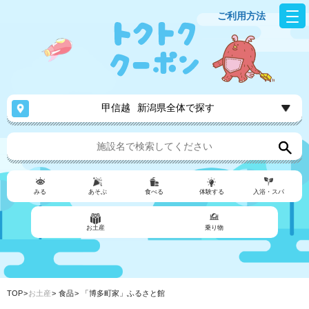
ご利用方法
甲信越
新潟県全体で探す
みる
あそぶ
食べる
体験する
入浴・スパ
お土産
乗り物
TOP
お土産
食品
「博多町家」ふるさと館