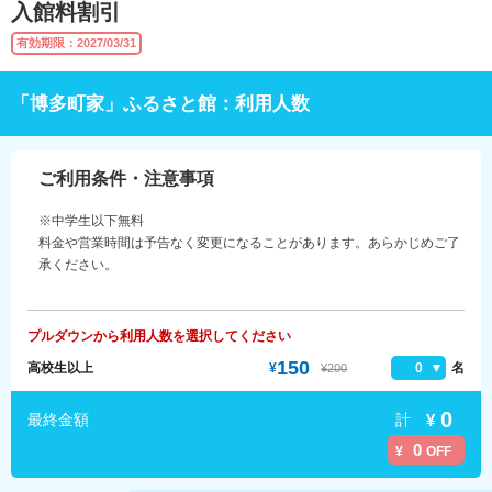
入館料割引
有効期限：2027/03/31
「博多町家」ふるさと館：利用人数
ご利用条件・注意事項
※中学生以下無料
料金や営業時間は予告なく変更になることがあります。あらかじめご了
承ください。
プルダウンから利用人数を選択してください
150
高校生以上
¥
0
名
¥200
0
計
¥
最終金額
0
¥
OFF