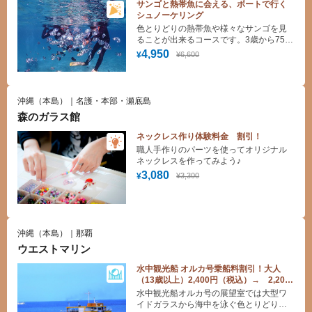
サンゴと熱帯魚に会える、ボートで行く
シュノーケリング
色とりどりの熱帯魚や様々なサンゴを見
ることが出来るコースです。3歳から75歳
までの方が参加出来て、お一人様からフ
4,950
¥6,600
¥
ァミリーの方まで楽しんで頂けます。シ
ュノーケリングの有資格者がご案内させ
て頂きますので安心してご参加して頂け
ます。
沖縄（本島）｜名護・本部・瀬底島
森のガラス館
ネックレス作り体験料金 割引！
職人手作りのパーツを使ってオリジナル
ネックレスを作ってみよう♪
3,080
¥3,300
¥
沖縄（本島）｜那覇
ウエストマリン
水中観光船 オルカ号乗船料割引！大人
（13歳以上）2,400円（税込）→ 2,200
円（税込）小人（6歳～12歳）1,200円
水中観光船オルカ号の展望室では大型ワ
（税込）→ 1,000円（税込）
イドガラスから海中を泳ぐ色とりどりの