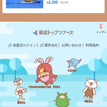
熱帯魚をご観賞頂けます。
2,200
¥2,400
¥
トップへ
加盟店ログイン
運営会社
お問い合わせ
利用規約