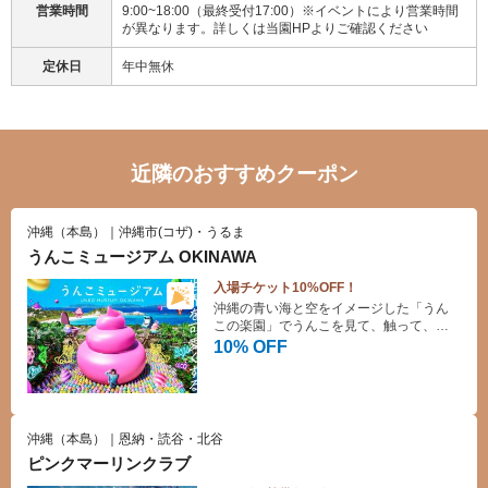
営業時間
9:00~18:00（最終受付17:00）※イベントにより営業時間
が異なります。詳しくは当園HPよりご確認ください
定休日
年中無休
近隣のおすすめクーポン
沖縄（本島）｜沖縄市(コザ)・うるま
うんこミュージアム OKINAWA
入場チケット10%OFF！
沖縄の青い海と空をイメージした「うん
この楽園」でうんこを見て、触って、撮
って、遊んで、唯一無二のうんこカワイ
10% OFF
イ世界をお楽しみください。
沖縄（本島）｜恩納・読谷・北谷
ピンクマーリンクラブ