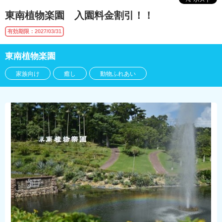
東南植物楽園 入園料金割引！！
有効期限：2027/03/31
東南植物楽園
家族向け
癒し
動物ふれあい