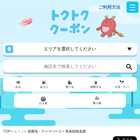
ご利用方法
エリアを選択してください
みる
あそぶ
食べる
体験する
入浴・スパ
お土産
乗り物
TOP
あそぶ
遊園地・テーマパーク
東南植物楽園