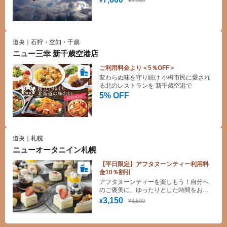
¥
道央｜石狩・空知・千歳
ニュー三幸 新千歳空港店
ご利用料金より＜5％OFF＞
変わらぬ味を守り続け 小樽市民に愛され
る北のレストランを 新千歳空港で
5% OFF
道央｜札幌
ニューオータニイン札幌
【平日限定】アフタヌーンティー利用料
金10％割引
アフタヌーンティーを楽しもう！自分へ
のご褒美に、ゆったりとした時間をお過
ごしください！
3,150
¥3,500
¥