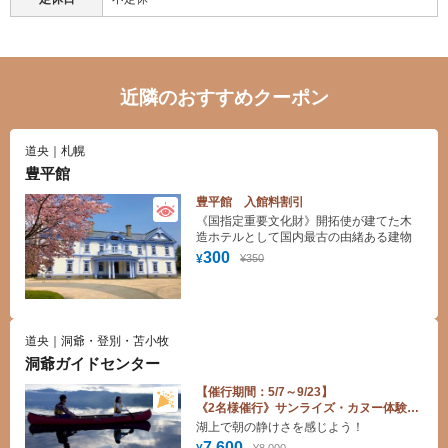
近隣のおすすめクーポン
道央｜札幌
豊平館
豊平館 入館料割引
《国指定重要文化財》開拓使が建てた木
造ホテルとして国内最古の由緒ある建物
300
¥350
¥
道央｜洞爺・登別・苫小牧
洞爺ガイドセンター
【催行期間：5/7～9/23】
《2名様催行》サンライズ・カヌー体験料
金割引♪
湖上で朝の静けさを感じよう！
7,600
¥8,000