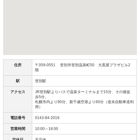
住所
〒059-0551 登別市登別温泉町50 大黒屋プラザビル2
階
駅
登別駅
アクセス
JR登別駅よりバスで温泉ターミナルまで15分、その後徒
歩5分。
札幌市内より90分、新千歳空港より60分（道央自動車道利
用）
電話番号
0143-84-2019
営業時間
10:00～18:00
定休日
不定休