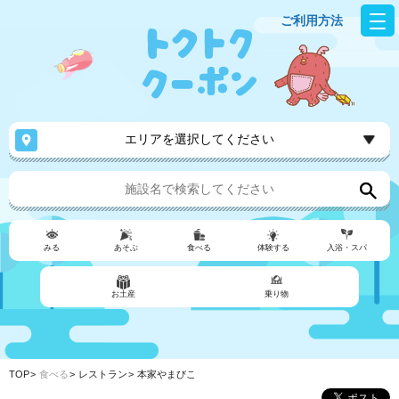
ご利用方法
エリアを選択してください
みる
あそぶ
食べる
体験する
入浴・スパ
お土産
乗り物
TOP
食べる
レストラン
本家やまびこ