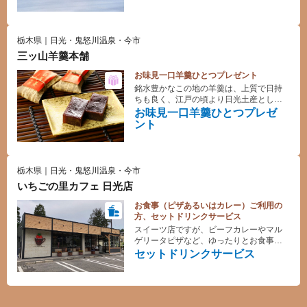
タルいたします。
栃木県｜日光・鬼怒川温泉・今市
三ッ山羊羹本舗
お味見一口羊羹ひとつプレゼント
銘水豊かなこの地の羊羹は、上質で日持
ちも良く、江戸の頃より日光土産として
評判になったといわれています。明治
お味見一口羊羹ひとつプレゼ
28(1895)年創業以来、一世紀以上にわた
ント
り変わらぬ地道な羊羹づくりに励んでい
ます。
栃木県｜日光・鬼怒川温泉・今市
いちごの里カフェ 日光店
お食事（ピザあるいはカレー）ご利用の
方、セットドリンクサービス
スイーツ店ですが、ビーフカレーやマル
ゲリータピザなど、ゆったりとお食事を
お楽しみいただけます。
セットドリンクサービス