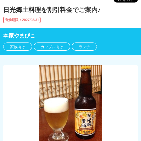
日光郷土料理を割引料金でご案内♪
有効期限：2027/03/31
本家やまびこ
家族向け
カップル向け
ランチ