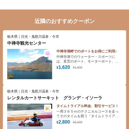
近隣のおすすめクーポン
栃木県｜日光・鬼怒川温泉・今市
中禅寺観光センター
中禅寺湖畔でのボートをお得にご利用♪
中禅寺湖でのウォーター・スポーツに
は、直営のボート、モーターボート、ロ
マンス・ボート、10人乗りの快速モータ
1,620
¥1,800
¥
ーボートなどを利用することができま
す。
栃木県｜日光・鬼怒川温泉・今市
レンタルカートサーキット グランデ・イソーラ
タイムトライアル料金、割引サービス！
一周３６５ｍのテクニカルコースを走っ
てそのタイムを競う「タイムトライアル
方式」のサーキットです。ヘルメット・
2,800
¥3,000
¥
グローブ・ジャンパー・カッパ無料レン