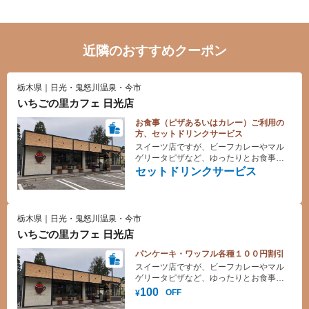
近隣のおすすめクーポン
栃木県｜日光・鬼怒川温泉・今市
いちごの里カフェ 日光店
お食事（ピザあるいはカレー）ご利用の
方、セットドリンクサービス
スイーツ店ですが、ビーフカレーやマル
ゲリータピザなど、ゆったりとお食事を
お楽しみいただけます。
セットドリンクサービス
栃木県｜日光・鬼怒川温泉・今市
いちごの里カフェ 日光店
パンケーキ・ワッフル各種１００円割引
スイーツ店ですが、ビーフカレーやマル
ゲリータピザなど、ゆったりとお食事を
お楽しみいただけます。
100
OFF
¥