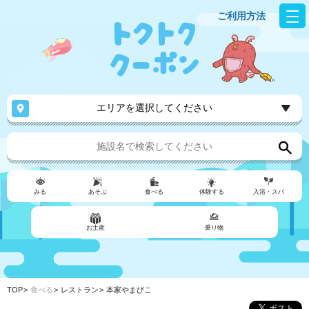
ご利用方法
エリアを選択してください
みる
あそぶ
食べる
体験する
入浴・スパ
お土産
乗り物
TOP
食べる
レストラン
本家やまびこ