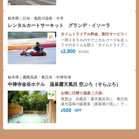
栃木県｜日光・鬼怒川温泉・今市
レンタルカートサーキット グランデ・イソーラ
タイムトライアル料金、割引サービス！
一周３６５ｍのテクニカルコースを走っ
てそのタイムを競う「タイムトライアル
方式」のサーキットです。ヘルメット・
2,800
¥3,000
¥
グローブ・ジャンパー・カッパ無料レン
タルいたします。
栃木県｜霧降高原・奥日光・中禅寺湖
中禅寺金谷ホテル 温泉露天風呂 空ぶろ（そらぶろ）
お得に日帰り温泉ご入浴♪
泉質は、内風呂・露天風呂共に、奥日光
湯元温泉の硫黄泉（源泉掛け流し）で
す。バスタオル・フェイスタオル付。新
500
OFF
¥
緑・紅葉・雪と、四季折々の風情をお楽
しみいただけます。