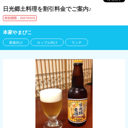
日光郷土料理を割引料金でご案内♪
有効期限：2027/03/31
本家やまびこ
家族向け
カップル向け
ランチ