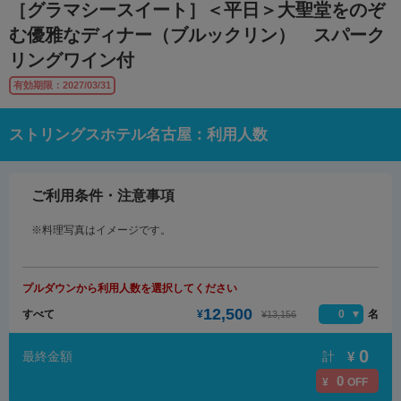
［グラマシースイート］＜平日＞大聖堂をのぞ
む優雅なディナー（ブルックリン） スパーク
リングワイン付
有効期限：2027/03/31
ストリングスホテル名古屋：利用人数
ご利用条件・注意事項
※料理写真はイメージです。
プルダウンから利用人数を選択してください
12,500
すべて
¥
0
名
¥13,156
0
計
¥
最終金額
0
¥
OFF