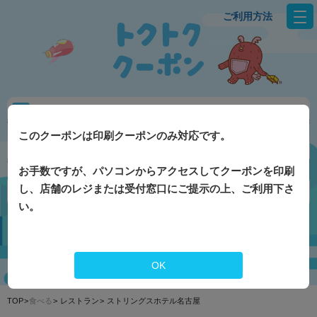
ご利用方法
東北
福島県全体で探す
このクーポンは印刷クーポンのみ対応です。
お手数ですが、パソコンからアクセスしてクーポンを印刷
し、店舗のレジまたは受付窓口にご提示の上、ご利用下さ
みる
あそぶ
食べる
体験する
入浴・スパ
い。
お土産
乗り物
OK
TOP
食べる
レストラン
ストリングスホテル名古屋