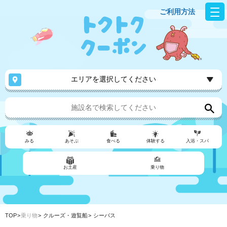
ご利用方法
エリアを選択してください
みる
あそぶ
食べる
体験する
入浴・スパ
お土産
乗り物
TOP
乗り物
クルーズ・遊覧船
シーバス