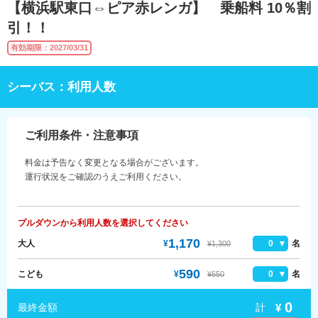
【横浜駅東口⇔ピア赤レンガ】 乗船料 10％割
引！！
有効期限：2027/03/31
シーバス：利用人数
ご利用条件・注意事項
料金は予告なく変更となる場合がございます。
運行状況をご確認のうえご利用ください。
プルダウンから利用人数を選択してください
1,170
大人
¥
0
名
¥1,300
590
こども
¥
0
名
¥650
0
計
¥
最終金額