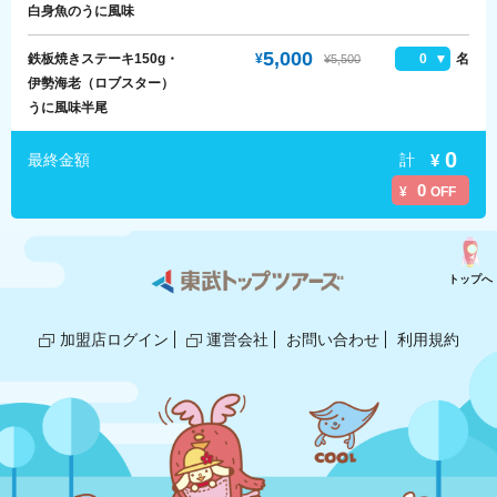
白身魚のうに風味
5,000
鉄板焼きステーキ150g・
¥
0
名
¥5,500
伊勢海老（ロブスター）
うに風味半尾
0
計
¥
最終金額
0
¥
OFF
トップへ
加盟店ログイン
運営会社
お問い合わせ
利用規約