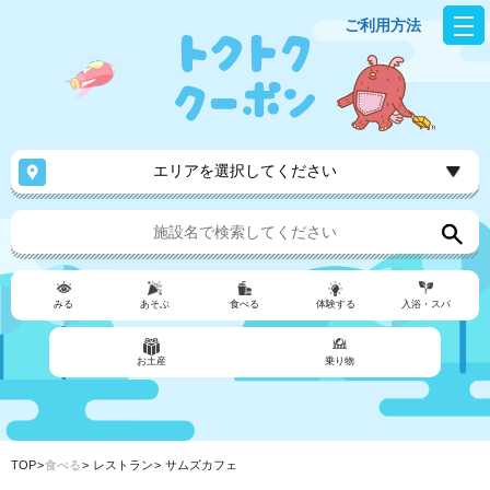
ご利用方法
エリアを選択してください
みる
あそぶ
食べる
体験する
入浴・スパ
お土産
乗り物
TOP
食べる
レストラン
サムズカフェ