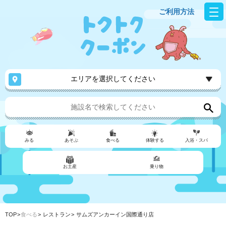
ご利用方法
エリアを選択してください
みる
あそぶ
食べる
体験する
入浴・スパ
お土産
乗り物
TOP
食べる
レストラン
サムズアンカーイン国際通り店