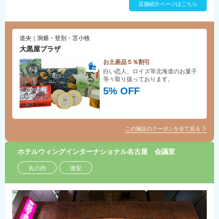
店舗紹介ページはこちら
道央｜洞爺・登別・苫小牧
大黒屋プラザ
お土産品５％割引
白い恋人、ロイズ等北海道のお菓子
等々取り扱っております。
5% OFF
この施設のクーポンを全て見る
ホテルウィングインターナショナル名古屋 会議室
丸の内
激安