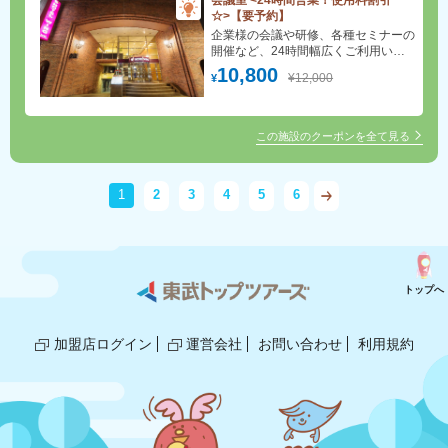
会議室 <24時間営業！使用料割引
☆>【要予約】
企業様の会議や研修、各種セミナーの
開催など、24時間幅広くご利用いた
だけます。
10,800
¥12,000
¥
この施設のクーポンを全て見る
1
2
3
4
5
6
トップへ
加盟店ログイン
運営会社
お問い合わせ
利用規約