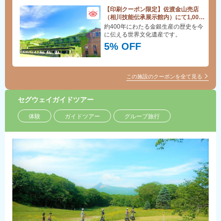
【印刷クーポン限定】佐渡金山売店
（相川技能伝承展示館内）にて1,000
円以上のお買物で5％ＯＦＦ
約400年にわたる金銀生産の歴史を今
に伝える世界文化遺産です。
5% OFF
この施設のクーポンを全て見る
セグウェイガイドツアー
体験
ガイドツアー
グループ旅行