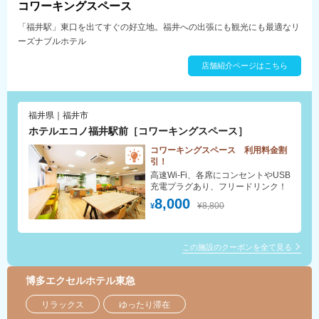
コワーキングスペース
「福井駅」東口を出てすぐの好立地。福井への出張にも観光にも最適なリ
ーズナブルホテル
店舗紹介ページはこちら
福井県｜福井市
ホテルエコノ福井駅前［コワーキングスペース］
コワーキングスペース 利用料金割
引！
高速Wi-Fi、各席にコンセントやUSB
充電プラグあり、フリードリンク！
8,000
¥8,800
¥
この施設のクーポンを全て見る
博多エクセルホテル東急
リラックス
ゆったり滞在