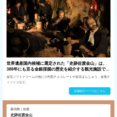
世界遺産国内候補に選定された「史跡佐渡金山」は、
388年にも亘る金銀採掘の歴史を紹介する観光施設で
す。併設された売店には金山ならではの商品を多数取
金箔ソフトクリームの他に小判型チョコレートや金箔まんじゅう、金塊テ
り揃えております。
ィッシュなど。
店舗紹介ページはこちら
新潟県｜佐渡
史跡佐渡金山