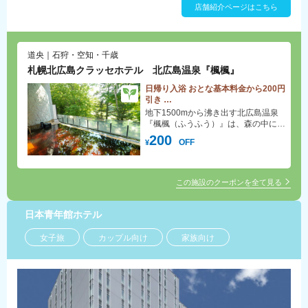
店舗紹介ページはこちら
道央｜石狩・空知・千歳
札幌北広島クラッセホテル 北広島温泉『楓楓』
日帰り入浴 おとな基本料金から200円
引き
※日帰り入浴料金につきましては、公
地下1500mから沸き出す北広島温泉
式ホームページをご確認ください。
『楓楓（ふうふう）』は、森の中に佇
※未就学児は無料となります。
む天然温泉。 露天風呂をはじめ、高
200
OFF
¥
温・低温の2種類の大浴場、露天風
呂、サウナ、岩盤浴ドームなど多彩に
ご用意しております。森林浴を楽しみ
ながら癒される極上のくつろぎ空間で
この施設のクーポンを全て見る
す。
日本青年館ホテル
女子旅
カップル向け
家族向け