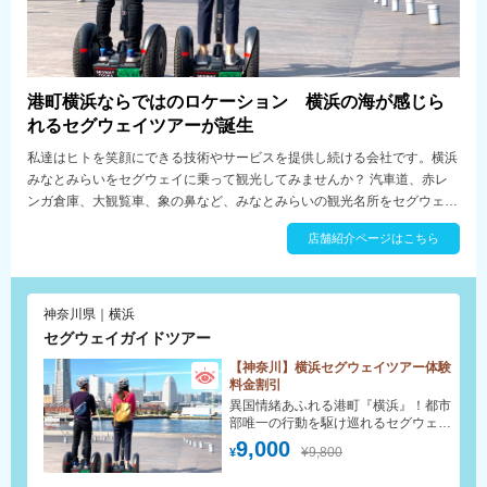
港町横浜ならではのロケーション 横浜の海が感じら
れるセグウェイツアーが誕生
私達はヒトを笑顔にできる技術やサービスを提供し続ける会社です。横浜
みなとみらいをセグウェイに乗って観光してみませんか？ 汽車道、赤レ
ンガ倉庫、大観覧車、象の鼻など、みなとみらいの観光名所をセグウェイ
で巡るガイドツアーです。 心地良い海風を感じながら、街の歴史や文化
店舗紹介ページはこちら
にふれてみましょう。 春にはお花見しながら、秋には汽車道の桜並木の
紅葉や、馬車道や日本大通りのイチョウの紅葉を眺めながらセグウェイツ
アーも楽しめます。
神奈川県｜横浜
セグウェイガイドツアー
【神奈川】横浜セグウェイツアー体験
料金割引
異国情緒あふれる港町『横浜』！都市
部唯一の行動を駆け巡れるセグウェイ
ツアーで海を感じよう！
9,000
¥9,800
¥