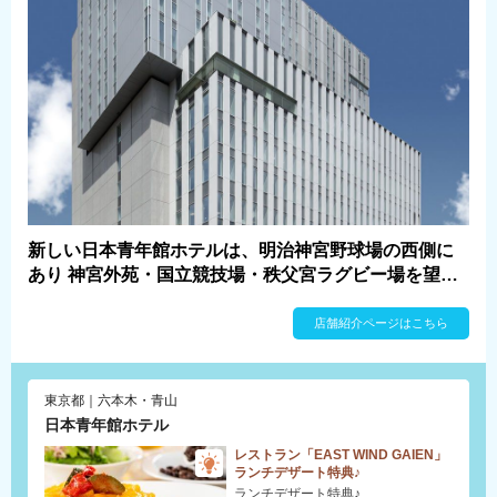
新しい日本青年館ホテルは、明治神宮野球場の西側に
あり 神宮外苑・国立競技場・秩父宮ラグビー場を望み
ます。 ビジネスをはじめ、カップル・ファミリーでの
観光や 修学・教育旅行、スポーツ関連でのご宿泊な
店舗紹介ページはこちら
ど、どなたでもお気軽にご利用いただけます
東京都｜六本木・青山
日本青年館ホテル
レストラン「EAST WIND GAIEN」
ランチデザート特典♪
ランチデザート特典♪