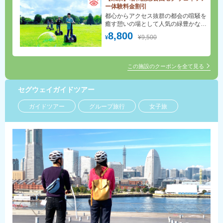
ー体験料金割引
都心からアクセス抜群の都会の喧騒を
癒す憩いの場として人気の緑豊かな公
園を駆け抜けよう！
8,800
¥9,500
¥
この施設のクーポンを全て見る
セグウェイガイドツアー
ガイドツアー
グループ旅行
女子旅