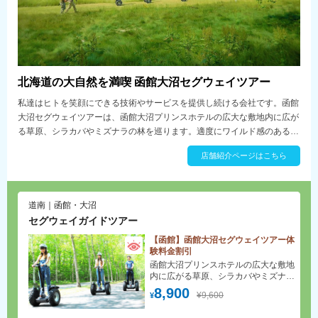
北海道の大自然を満喫 函館大沼セグウェイツアー
私達はヒトを笑顔にできる技術やサービスを提供し続ける会社です。函館
大沼セグウェイツアーは、函館大沼プリンスホテルの広大な敷地内に広が
る草原、シラカバやミズナラの林を巡ります。適度にワイルド感のあるト
レイルは初心者から上級者までゆったり楽しむことができます。運が良け
店舗紹介ページはこちら
ればエゾリスやキタキツネに出会えたり、駒ヶ岳山麓の自然を満喫頂ける
おすすめのフィールドです。
道南｜函館・大沼
セグウェイガイドツアー
【函館】函館大沼セグウェイツアー体
験料金割引
函館大沼プリンスホテルの広大な敷地
内に広がる草原、シラカバやミズナラ
の林を巡るセグウェイツアー。駒ヶ岳
8,900
¥9,600
¥
山麓の自然を満喫しよう！