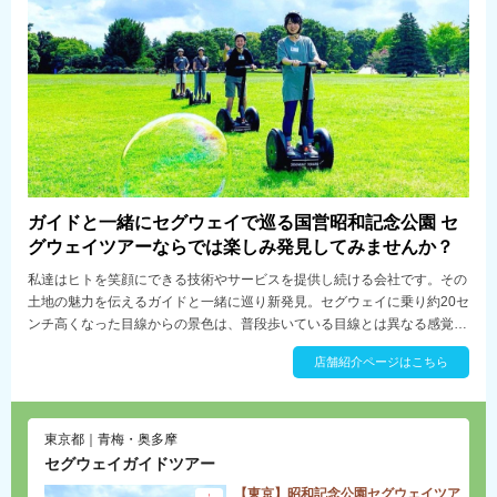
ガイドと一緒にセグウェイで巡る国営昭和記念公園 セ
グウェイツアーならでは楽しみ発見してみませんか？
私達はヒトを笑顔にできる技術やサービスを提供し続ける会社です。その
土地の魅力を伝えるガイドと一緒に巡り新発見。セグウェイに乗り約20セ
ンチ高くなった目線からの景色は、普段歩いている目線とは異なる感覚が
新鮮です。その季節に見ることのできる花々など、ガイドのトークで楽し
店舗紹介ページはこちら
くご案内します。普段気づかないような草花、匂いや心地よい風に吹かれ
て体の五感を存分に使って楽しむことが出来ます。
東京都｜青梅・奥多摩
セグウェイガイドツアー
【東京】昭和記念公園セグウェイツア