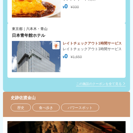
0
¥330
¥
東京都｜六本木・青山
日本青年館ホテル
レイトチェックアウト1時間サービス
レイトチェックアウト1時間サービス
0
¥1,650
¥
この施設のクーポンを全て見る
史跡佐渡金山
歴史
食べ歩き
パワースポット