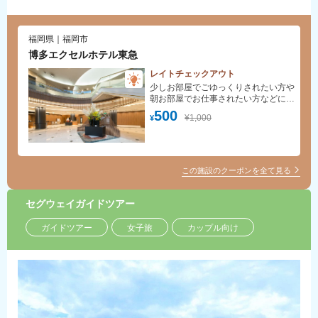
福岡県｜福岡市
博多エクセルホテル東急
レイトチェックアウト
少しお部屋でごゆっくりされたい方や
朝お部屋でお仕事されたい方などには
ピッタリ！
500
¥1,000
¥
この施設のクーポンを全て見る
セグウェイガイドツアー
ガイドツアー
女子旅
カップル向け