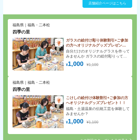
店舗紹介ページはこちら
福島県｜福島・二本松
四季の里
ガラスの絵付け彫り体験割引+ご参加
の方へオリジナルグッズプレゼン
ト！！
自分だけのオリジナルグラスを作って
みませんか ガラスの絵付彫りってど
んなもの？ 用意してあるいくつかの
1,000
¥1,100
¥
イラストから、ご自分の好きな柄をお
選びいただけます選んでいただいたイ
ラストをコップの内側に貼り付け、ガ
ラスに油性ペンで下絵を描き、その下
福島県｜福島・二本松
絵の線に合わせてリューターという道
四季の里
具で彫り柄を入れていきます
こけしの絵付け体験割引+ご参加の方
へオリジナルグッズプレゼント！！
福島・土湯温泉の伝統工芸を体験して
みませんか？
1,000
¥1,100
¥