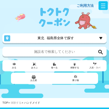
ご利用方法
東北
福島県全体で探す
みる
あそぶ
食べる
体験する
入浴・スパ
お土産
乗り物
TOP
体験する
ハンドメイド