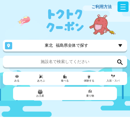
ご利用方法
東北
福島県全体で探す
みる
あそぶ
食べる
体験する
入浴・スパ
お土産
乗り物