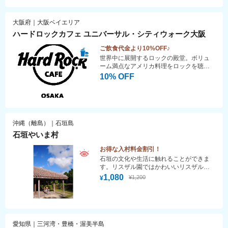
大阪府｜大阪ベイエリア
ハードロックカフェ ユニバーサル・シティウォーク大阪
ご飲食代金より10%OFF♪
世界中に展開するロックの殿堂。ボリュ
ーム満点なアメリカ料理をロックを聴き
ながらお楽しみ下さい。ハードロックカ
10% OFF
フェは1971年ロンドンに誕生した、ロッ
クをテーマにしたアメリカンレストラン
＆バー。著名ミュージシャンの使用した
楽器や衣装を壁に所狭しと飾り、大音響
で流れるロックをバックにアメリカ料理
沖縄（離島）｜石垣島
を楽しめるスポットとして人気を集め、
現在世界74ヶ国の主要都市に170店舗以
石垣やいま村
上を展開。併設のROCK SHOPでは、お
土産に大人気のロゴと店名入りのオリジ
お得な入村料金割引！
ナルグッズも販売しています。
石垣の文化や生活に触れることができま
す。リスザル園ではかわいいリスザルが
待ってるよ♪
1,080
¥1,200
¥
愛知県｜三河湾・豊橋・渥美半島