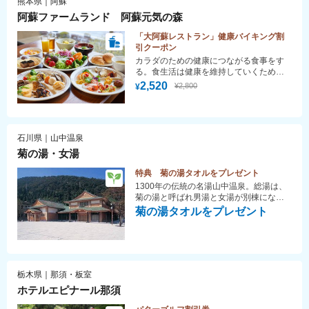
熊本県｜阿蘇
阿蘇ファームランド 阿蘇元気の森
「大阿蘇レストラン」健康バイキング割
引クーポン
カラダのための健康につながる食事をす
る。食生活は健康を維持していくために
とても大切なことです。 管理栄養士が徹
2,520
¥2,800
¥
底監修をした食事など、栄養をバランス
よくカラダの中に取り入れることが、明
日からの活力となります。大自然の阿蘇
の景色を見ながらバイキングはいかがで
石川県｜山中温泉
すか？
菊の湯・女湯
特典 菊の湯タオルをプレゼント
1300年の伝統の名湯山中温泉。総湯は、
菊の湯と呼ばれ男湯と女湯が別棟になっ
ており、向かい合わせて建っています。
菊の湯タオルをプレゼント
女湯は、毎週土日祝に山中節四季の舞の
定期上演も行われる山中座に併設されて
います。
栃木県｜那須・板室
ホテルエピナール那須