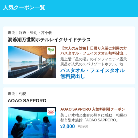
人気クーポン一覧
道央｜洞爺・登別・苫小牧
洞爺湖万世閣ホテルレイクサイドテラス
【大人のみ対象】日帰り入浴ご利用の方
バスタオル・フェイスタオル無料貸出し
（お一人様1枚ずつ）♪
最上階「星の湯」のインフィニティ露天
風呂が人気のスパリゾートホテル。地下1
階「月の湯」には、巨石の庭を望む露天
バスタオル・フェイスタオル
風呂や国産檜が香るロウリュサウナもあ
無料貸出し
り。空と湖を望みリラックス！
道央｜札幌
AOAO SAPPORO
AOAO SAPPORO 入館料割引クーポン
美しい水槽と生命の輝きに感動！札幌の
都市型水族館「AOAO SAPPORO」
2,000
¥2,200
¥