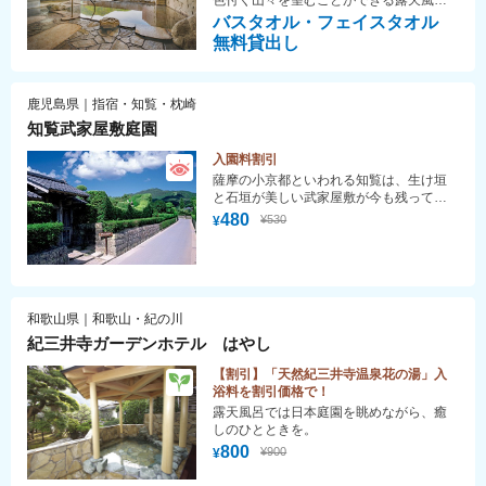
色付く山々を望むことができる露天風
呂・フィンランド式ロウリュサウナでと
バスタオル・フェイスタオル
とのい札幌の奥座敷「定山渓温泉」で気
無料貸出し
軽にリフレッシュ！
鹿児島県｜指宿・知覧・枕崎
知覧武家屋敷庭園
入園料割引
薩摩の小京都といわれる知覧は、生け垣
と石垣が美しい武家屋敷が今も残ってお
り、江戸中期に造られた7つの庭園は、昭
480
¥530
¥
和56年『知覧麓庭園』として国の名勝文
化財に指定され、その後「重要伝統建造
物群保存地区」に選定されました。武家
屋敷の通りを散策すれば、江戸時代にタ
イムスリップした気分に浸れます。
和歌山県｜和歌山・紀の川
紀三井寺ガーデンホテル はやし
【割引】「天然紀三井寺温泉花の湯」入
浴料を割引価格で！
露天風呂では日本庭園を眺めながら、癒
しのひとときを。
800
¥900
¥