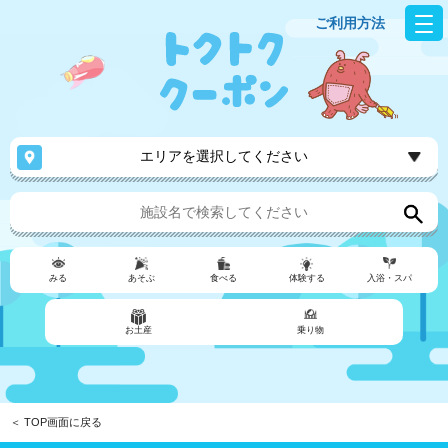
ご利用方法
エリアを選択してください
みる
あそぶ
食べる
体験する
入浴・スパ
お土産
乗り物
＜ TOP画面に戻る