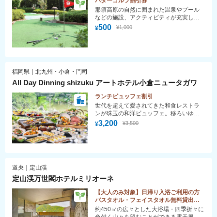
パターゴルフ割引券
那須高原の自然に囲まれた温泉やプール
などの施設、アクティビティが充実した
高原ゾートホテル
500
¥1,000
¥
福岡県｜北九州・小倉・門司
All Day Dinning shizuku アートホテル小倉ニュータガワ
ランチビュッフェ割引
世代を超えて愛されてきた和食レストラ
ンが珠玉の和洋ビュッフェ。移ろいゆく
百年庭園の四季と情緒を借景に、ライブ
3,200
¥3,500
¥
キッチンでのシェフおすすめメニューは
もとより、当地でしか味わえない創意あ
ふれる旬の逸品の数々を心ゆくまでお楽
しみください。
道央｜定山渓
定山渓万世閣ホテルミリオーネ
【大人のみ対象】日帰り入浴ご利用の方
バスタオル・フェイスタオル無料貸出し
（お一人様1枚ずつ）♪
約450㎡の広々とした大浴場・四季折々に