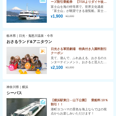
ーズ割引乗船券 【7/16よりダイヤ改
定】
富士山を海の特等席で。世界文化遺産
「富士山」が眺望できる遊覧船。富士山
世界遺産構成資産の「三保松原」もご覧
1,900
¥2,000
¥
いただけます。三保松原越しに見る富士
山は絶景です。毎年11月～４月頃までは
「ユリカモメ」が飛来し、餌付け体験が
できます。（船内にて販売しておりま
栃木県｜日光・鬼怒川温泉・今市
す。）
おさるランド&アニタウン
日光さる軍団劇場 特典付き入園料割引
クーポン
見て、遊んで、ふれあえる、おさるのエ
ンターテインメント。おさると芸人たち
が繰り広げる面白くてかわいいコントに
2,100
¥2,300
¥
曲芸、多彩なアトラクションが盛りだく
さん！来るたびに楽しく進化するおさる
のテーマパークです。
神奈川県｜横浜
シーバス
【横浜駅東口⇔山下公園】 乗船料 10％
割引！！
港町ヨコハマの景色を海上ならではの視
点からお楽しみいただけます！