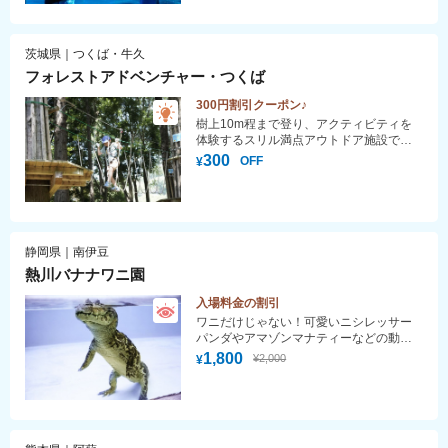
茨城県｜つくば・牛久
フォレストアドベンチャー・つくば
300円割引クーポン♪
樹上10m程まで登り、アクティビティを
体験するスリル満点アウトドア施設で
す！身長110cm以上の方からご利用可能
300
OFF
¥
なので大人からお子様まで楽しめます♪ 木
の上から滑り降りるジップスライドは最
長100ｍあり、コースから見渡す関東平野
は絶景です！
静岡県｜南伊豆
熱川バナナワニ園
入場料金の割引
ワニだけじゃない！可愛いニシレッサー
パンダやアマゾンマナティーなどの動物
たちと熱帯植物が楽しめる動植物園。
1,800
¥2,000
¥