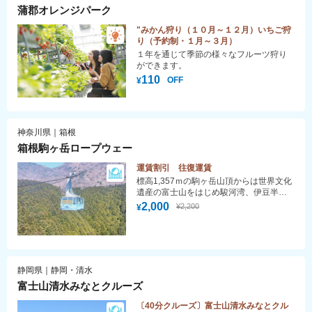
蒲郡オレンジパーク
"みかん狩り（１０月～１２月）いちご狩
り（予約制・１月～３月）
１年を通じて季節の様々なフルーツ狩り
ができます。
110
OFF
¥
神奈川県｜箱根
箱根駒ヶ岳ロープウェー
運賃割引 往復運賃
標高1,357ｍの駒ヶ岳山頂からは世界文化
遺産の富士山をはじめ駿河湾、伊豆半
島、房総半島、相模湾から首都圏まで360
2,000
¥2,200
¥
度の眺望が満喫できます。
静岡県｜静岡・清水
富士山清水みなとクルーズ
〔40分クルーズ〕富士山清水みなとクル