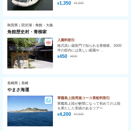
1,350
¥1,500
¥
秋田県｜田沢湖・角館・大曲
角館歴史村・青柳家
入園料割引
格式高い薬医門で知られる青柳家。3000
坪の邸内には美しい庭園や
6つの資料館があり、貴重な品々約3万点
450
¥500
¥
を公開。
長崎県｜長崎
やまさ海運
軍艦島上陸周遊コース乗船料割引
軍艦島上陸が解禁になって初めての上陸
を果たした実績のあるツアー
4,200
¥4,500
¥