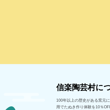
信楽陶芸村に
100年以上の歴史がある窯元
用でたぬき作り体験を10％OF