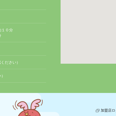
約１０分
分
確認ください）
い）
加盟店ロ