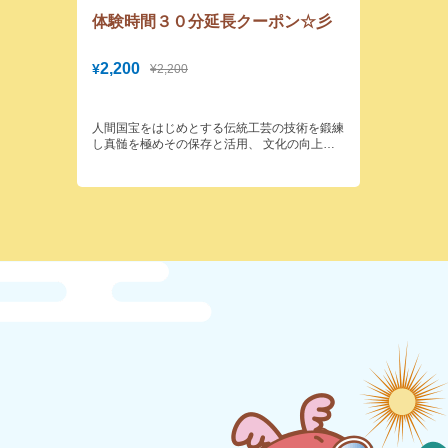
体験時間３０分延長クーポン☆彡
2,200
¥
¥2,200
人間国宝をはじめとする伝統工芸の技術を鍛練
し真髄を極めその保存と活用、 文化の向上に
役立てることを目的に活動している公益社団法
人日本工芸会所属の講師が 手ほどきする染色
体験です。 平安時代より続く伝統工芸型友禅
で染める手軽で気軽に楽しめる自分へのお土産
です。使えるものを作ることが伝統工芸です身
近に使える工芸品をご自身で作ってみません
か？