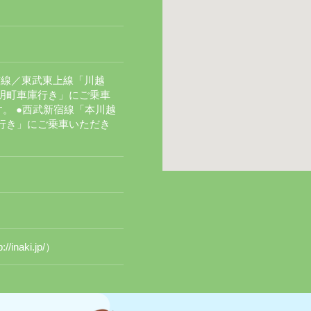
埼京線／東武東上線「川越
神明町車庫行き」にご乗車
。 ●西武新宿線「本川越
庫行き」にご乗車いただき
）
aki.jp/）