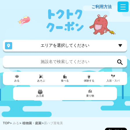
ご利用方法
エリアを選択してください
みる
あそぶ
食べる
体験する
入浴・スパ
お土産
乗り物
TOP
みる
植物園・庭園
原ハブ屋奄美