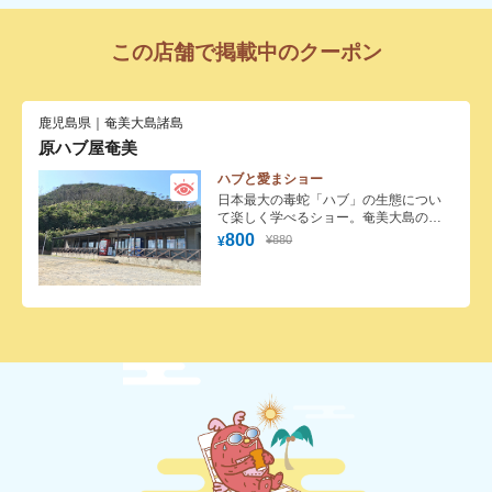
この店舗で掲載中のクーポン
鹿児島県｜奄美大島諸島
原ハブ屋奄美
ハブと愛まショー
日本最大の毒蛇「ハブ」の生態につい
て楽しく学べるショー。奄美大島の雄
大な自然とハブとの関わりや、ハブに
800
¥880
¥
遭遇した際の対処法などを軽快なトー
クを交えながらご紹介いたします。