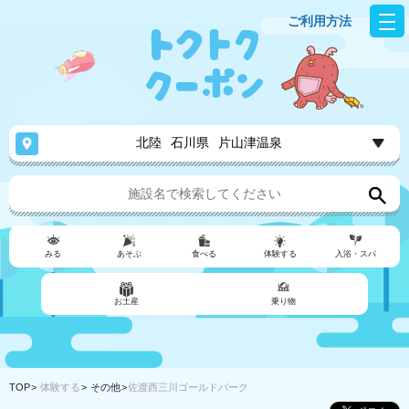
ご利用方法
北陸
石川県
片山津温泉
みる
あそぶ
食べる
体験する
入浴・スパ
お土産
乗り物
TOP
体験する
その他
佐渡西三川ゴールドパーク