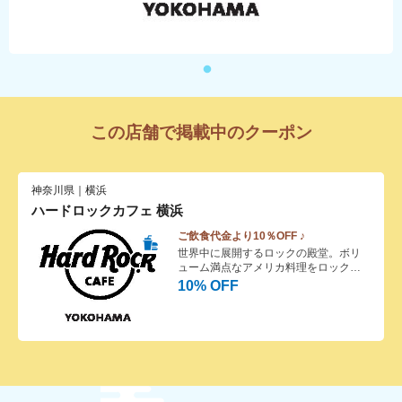
この店舗で掲載中のクーポン
神奈川県｜横浜
ハードロックカフェ 横浜
ご飲食代金より10％OFF ♪
世界中に展開するロックの殿堂。ボリ
ューム満点なアメリカ料理をロックを
聴きながらお楽しみ下さい。ハードロ
10% OFF
ックカフェは1971年ロンドンに誕生し
た、ロックをテーマにしたアメリカン
レストラン＆バー。著名ミュージシャ
ンの使用した楽器や衣装を壁に所狭し
と飾り、大音響で流れるロックをバッ
クにアメリカ料理を楽しめるスポット
として人気を集め、現在世界74ヶ国の
主要都市に170店舗以上を展開。併設の