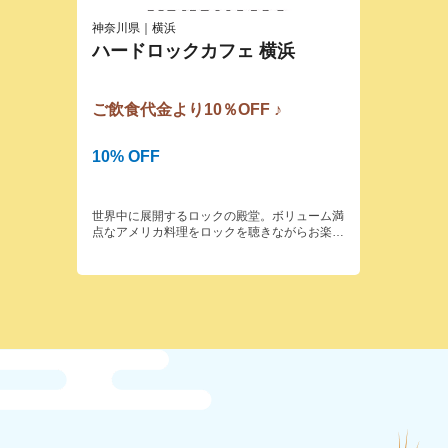
神奈川県｜横浜
ハードロックカフェ 横浜
ご飲食代金より10％OFF ♪
10% OFF
世界中に展開するロックの殿堂。ボリューム満
点なアメリカ料理をロックを聴きながらお楽し
み下さい。ハードロックカフェは1971年ロン
ドンに誕生した、ロックをテーマにしたアメリ
カンレストラン＆バー。著名ミュージシャンの
使用した楽器や衣装を壁に所狭しと飾り、大音
響で流れるロックをバックにアメリカ料理を楽
しめるスポットとして人気を集め、現在世界
74ヶ国の主要都市に170店舗以上を展開。併設
のROCK SHOPでは、お土産に大人気のロゴと
店名入りのオリジナルグッズも販売していま
す。