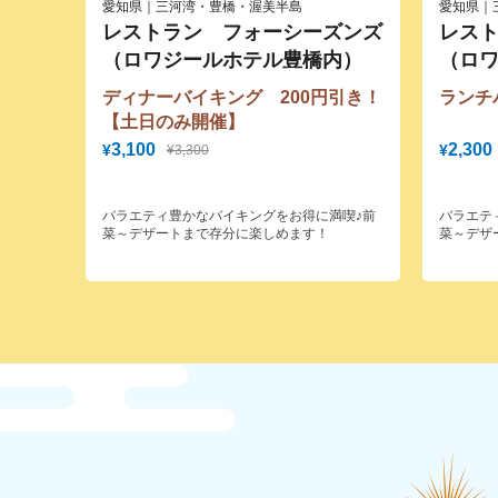
愛知県｜三河湾・豊橋・渥美半島
愛知県｜
レストラン フォーシーズンズ
レス
（ロワジールホテル豊橋内）
（ロ
ディナーバイキング 200円引き！
ランチ
【土日のみ開催】
3,100
2,300
¥
¥
¥3,300
バラエティ豊かなバイキングをお得に満喫♪前
バラエテ
菜～デザートまで存分に楽しめます！
菜～デザ