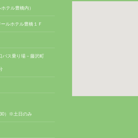
ルホテル豊橋内）
ロワジールホテル豊橋１Ｆ
東口バス乗り場－藤沢町
分
：30）※土日のみ