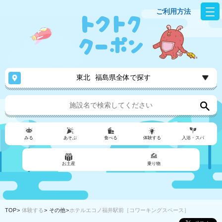
ご利用方法
東北
福島県全体で探す
みる
あそぶ
食べる
体験する
入浴・スパ
お土産
乗り物
TOP
体験する
その他
ホテルエコノ福井駅前［コワーキングスペース］