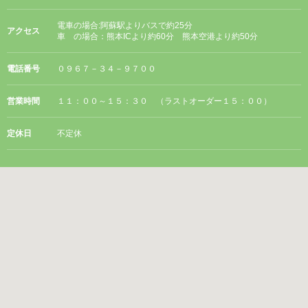
電車の場合:阿蘇駅よりバスで約25分
アクセス
車 の場合：熊本ICより約60分 熊本空港より約50分
電話番号
０９６７－３４－９７００
営業時間
１１：００～１５：３０ （ラストオーダー１５：００）
定休日
不定休