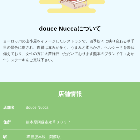
douce Nuccaについて
ヨーロッパの山小屋をイメージしたレストランで、四季折々に映り変わる草千
里の景色に癒され、肉質は赤みが多く、うまみと柔らかさ、ヘルシーさを兼ね
備えており、女性の方に大変好評いただいております熊本のブランド牛（あか
牛）ステーキをご賞味下さい。
店舗情報
店舗名
douce Nucca
住所
熊本県阿蘇市永草３０３７
駅
JR豊肥本線 阿蘇駅