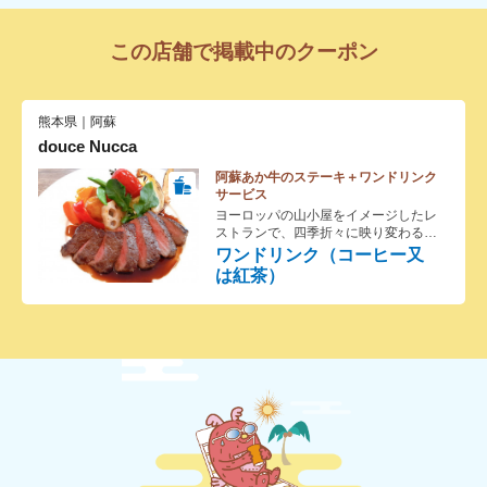
この店舗で掲載中のクーポン
熊本県｜阿蘇
douce Nucca
阿蘇あか牛のステーキ＋ワンドリンク
サービス
ヨーロッパの山小屋をイメージしたレ
ストランで、四季折々に映り変わる草
千里の景色に癒され、肉質は赤みが多
ワンドリンク（コーヒー又
く、うまみと柔らかさ、ヘルシーさを
は紅茶）
兼ね備えており、女性の方に大変好評
いただいております熊本のブランド牛
（あか牛）ステーキをご賞味下さい。