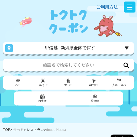
ご利用方法
甲信越
新潟県全体で探す
みる
あそぶ
食べる
体験する
入浴・スパ
お土産
乗り物
TOP
食べる
レストラン
douce Nucca