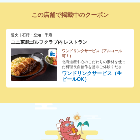
この店舗で掲載中のクーポン
道央｜石狩・空知・千歳
ユニ東武ゴルフクラブ内 レストラン
ワンドリンクサービス（アルコール
可！）
北海道産中心のこだわりの素材を使っ
た料理長自信作を是非ご体験くださ
い。
ワンドリンクサービス（生
ビールOK）