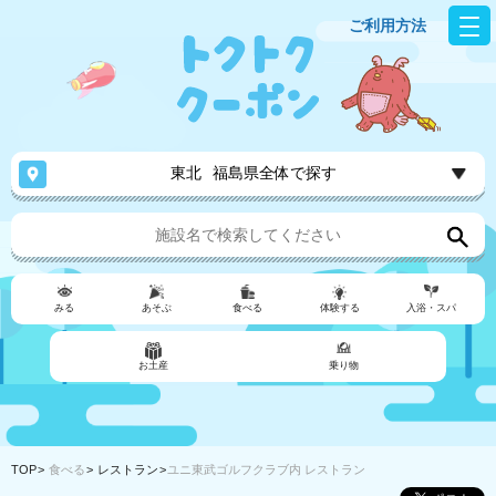
ご利用方法
東北
福島県全体で探す
みる
あそぶ
食べる
体験する
入浴・スパ
お土産
乗り物
TOP
食べる
レストラン
ユニ東武ゴルフクラブ内 レストラン