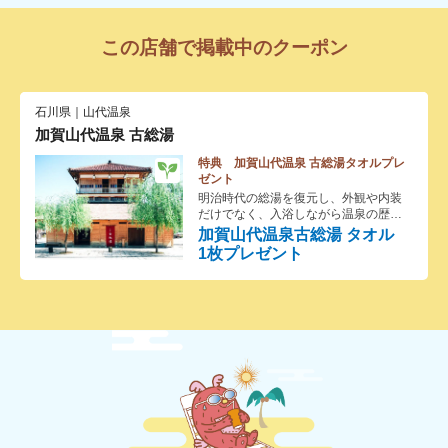
この店舗で掲載中のクーポン
石川県｜山代温泉
加賀山代温泉 古総湯
特典 加賀山代温泉 古総湯タオルプレ
ゼント
明治時代の総湯を復元し、外観や内装
だけでなく、入浴しながら温泉の歴史
や文化が楽しめる「体験型温泉博物
加賀山代温泉古総湯 タオル
館」が誕生しました。2階の休憩所や、
1枚プレゼント
浴室の床や壁の九谷焼のタイルも当時
のまま復元されています。1300年の歴
史を誇る山代温泉には、総湯と呼ばれ
る共同浴場を中心に、旅館や商店が立
ち並ぶ「湯の曲輪」という街並み形態
が今なお残されています。