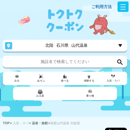
ご利用方法
北陸
石川県
山代温泉
みる
あそぶ
食べる
体験する
入浴・スパ
お土産
乗り物
TOP
入浴・スパ
温泉・旅館
加賀山代温泉 古総湯