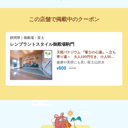
この店舗で掲載中のクーポン
静岡県｜御殿場・富士
レンブラントスタイル御殿場駒門
天然バナジウム 『富士の心湯』～立ち
寄り湯～ 大人100円引き、小人50円
引き
健康や美容にも良い富士山伏水
600
¥700
¥