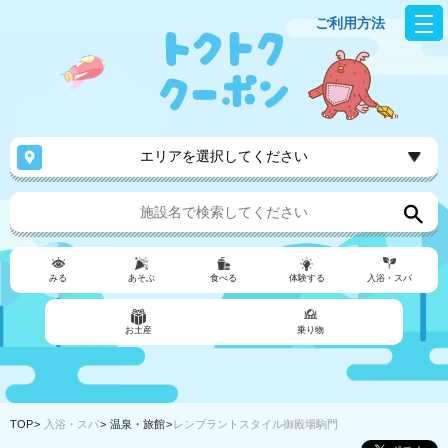
ご利用方法
エリアを選択してください
みる
あそぶ
食べる
体験する
入浴・スパ
お土産
乗り物
TOP
入浴・スパ
温泉・旅館
レンブラントスタイル御殿場駒門