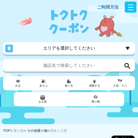
ご利用方法
エリアを選択してください
みる
あそぶ
食べる
体験する
入浴・スパ
お土産
乗り物
TOP
乗り物
その他乗り物
博多人力屋