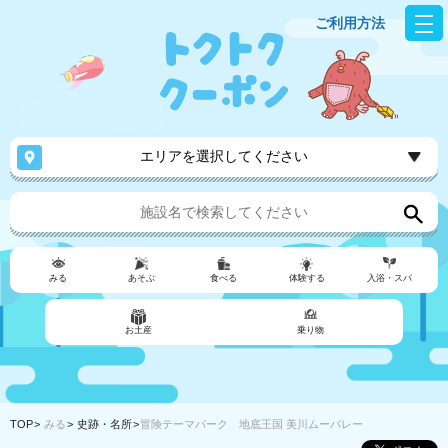
ご利用方法
エリアを選択してください
みる
あそぶ
食べる
体験する
入浴・スパ
お土産
乗り物
TOP
みる
史跡・名所
冒険テーマパーク 地底王国 美川ムーバレー