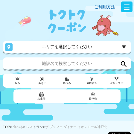
ご利用方法
エリアを選択してください
みる
あそぶ
食べる
体験する
入浴・スパ
お土産
乗り物
TOP
食べる
レストラン
ザ ブッフェ ダイナー イオンモール神戸北