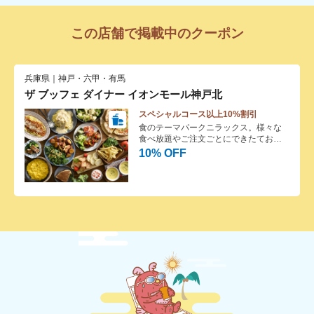
この店舗で掲載中のクーポン
兵庫県｜神戸・六甲・有馬
ザ ブッフェ ダイナー イオンモール神戸北
スペシャルコース以上10%割引
食のテーマパークニラックス。様々な
食べ放題やご注文ごとにできたてお料
理を提供するバイキングレストランで
10% OFF
す。デザートも豊富にご用意してお
り、お子様も大満足！