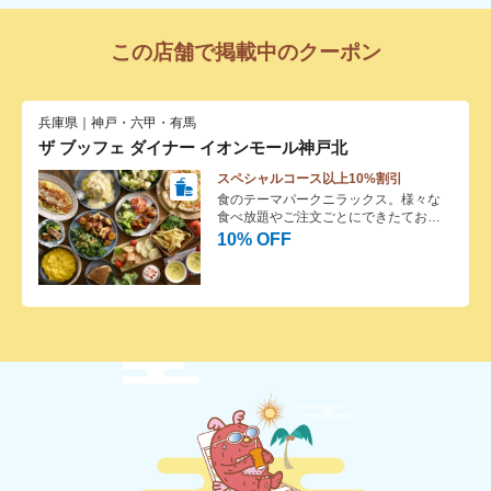
この店舗で掲載中のクーポン
兵庫県｜神戸・六甲・有馬
ザ ブッフェ ダイナー イオンモール神戸北
スペシャルコース以上10%割引
食のテーマパークニラックス。様々な
食べ放題やご注文ごとにできたてお料
理を提供するバイキングレストランで
10% OFF
す。デザートも豊富にご用意してお
り、お子様も大満足！