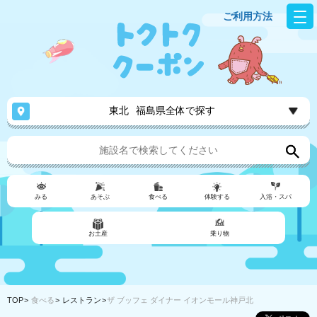
ご利用方法
東北
福島県全体で探す
みる
あそぶ
食べる
体験する
入浴・スパ
お土産
乗り物
TOP
食べる
レストラン
ザ ブッフェ ダイナー イオンモール神戸北