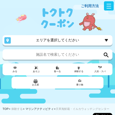
ご利用方法
エリアを選択してください
みる
あそぶ
食べる
体験する
入浴・スパ
お土産
乗り物
TOP
体験する
マリンアクティビティ
天草海鮮蔵・イルカウォッチングセンター