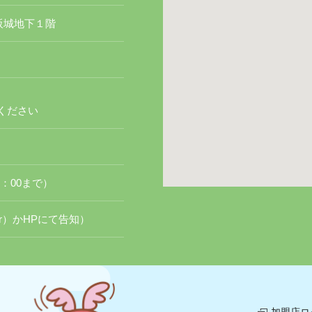
大阪城地下１階
ください
7：00まで）
er）かHPにて告知）
加盟店ロ