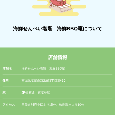
海鮮せんべい塩竈 海鮮BBQ竈について
店舗情報
店舗名
海鮮せんべい塩竈 海鮮BBQ竈
住所
宮城県塩竈市新浜町3丁目30-30
駅
JR仙石線 東塩釜駅
アクセス
三陸道利府中ICより15分。松島海岸より10分