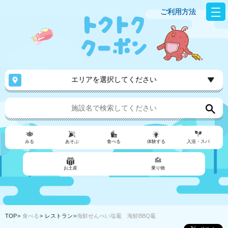
ご利用方法
エリアを選択してください
みる
あそぶ
食べる
体験する
入浴・スパ
お土産
乗り物
TOP
食べる
レストラン
海鮮せんべい塩竈 海鮮BBQ竈