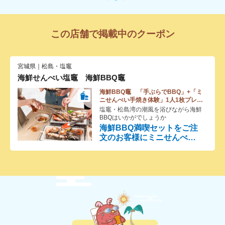
この店舗で掲載中のクーポン
宮城県｜松島・塩竈
海鮮せんべい塩竈 海鮮BBQ竈
海鮮BBQ竈 「手ぶらでBBQ」+「ミ
ニせんべい手焼き体験」1人1枚プレゼ
ント
塩竈・松島湾の潮風を浴びながら海鮮
BBQはいかがでしょうか
海鮮BBQ満喫セットをご注
文のお客様にミニせんべい
手焼き体験プレゼント