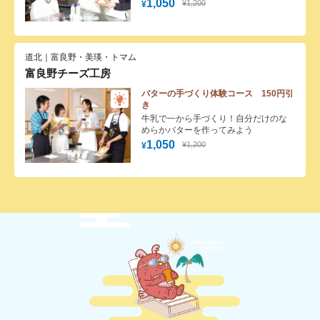
1,050
¥1,200
¥
道北｜富良野・美瑛・トマム
富良野チーズ工房
バターの手づくり体験コース 150円引
き
牛乳で一から手づくり！自分だけのな
めらかバターを作ってみよう
1,050
¥1,200
¥