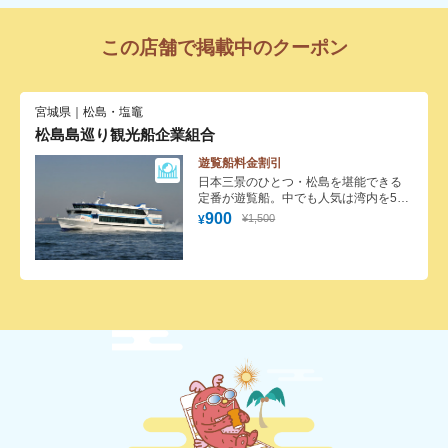
この店舗で掲載中のクーポン
宮城県｜松島・塩竈
松島島巡り観光船企業組合
遊覧船料金割引
日本三景のひとつ・松島を堪能できる
定番が遊覧船。中でも人気は湾内を50
分の船旅で ゆったりと愉しむ島巡り
900
¥1,500
¥
「仁王丸コース」。予約不要で運行本
数も多く、仁王島、鐘島、 千貫島、雄
島、双子島、と松島の名勝を堪能しな
がら遊覧します。