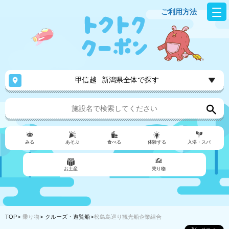
ご利用方法
甲信越
新潟県全体で探す
みる
あそぶ
食べる
体験する
入浴・スパ
お土産
乗り物
TOP
乗り物
クルーズ・遊覧船
松島島巡り観光船企業組合