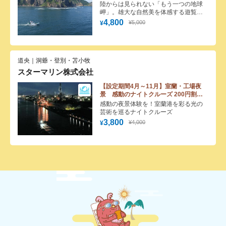
200円割引クーポン
陸からは見られない「もう一つの地球
岬」。雄大な自然美を体感する遊覧体
験
4,800
¥5,000
¥
道央｜洞爺・登別・苫小牧
スターマリン株式会社
【設定期間4月～11月】室蘭・工場夜
景 感動のナイトクルーズ 200円割引
クーポン
感動の夜景体験を！室蘭港を彩る光の
芸術を巡るナイトクルーズ
3,800
¥4,000
¥