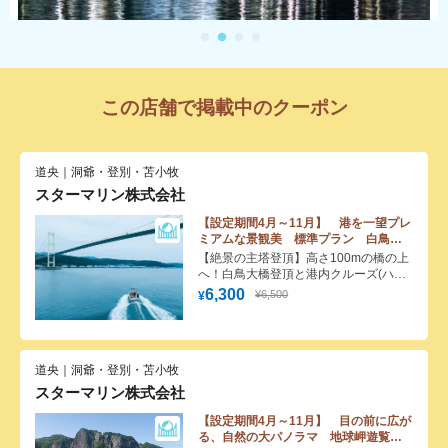
この店舗で掲載中のクーポン
道央｜洞爺・登別・苫小牧
スターマリン株式会社
【設定期間4月～11月】 港を一望プレ
ミアムな景観美 標準プラン 白鳥大
橋主塔登頂+港内クルーズ(ハーフ)
【絶景の主塔登頂】高さ100mの橋の上
200円割引クーポン
へ！白鳥大橋登頂と港内クルーズ(ハー
フ)の特別体験
6,300
¥6,500
¥
道央｜洞爺・登別・苫小牧
スターマリン株式会社
【設定期間4月～11月】 目の前に広が
る、自然の大パノラマ 地球岬遊覧