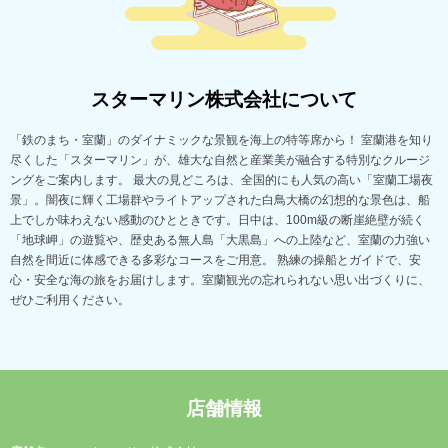
スターマリン株式会社について
「鉄のまち・室蘭」のダイナミックな景観を海上の特等席から！ 室蘭港を知り
尽くした「スターマリン」が、雄大な自然と産業美が融合する特別なクルージ
ングをご案内します。 最大の見どころは、全国的にも人気の高い「室蘭工場夜
景」。闇夜に輝く工場群やライトアップされた白鳥大橋の幻想的な景色は、船
上でしか味わえない感動のひとときです。日中は、100m級の断崖絶壁が続く
「地球岬」の遊覧や、歴史ある無人島「大黒島」への上陸など、室蘭の力強い
自然を間近に体感できる多彩なコースをご用意。 熟練の操船とガイドで、安
心・安全な海の旅をお届けします。室蘭観光の忘れられない思い出づくりに、
ぜひご利用ください。
店舗情報