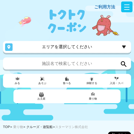
ご利用方法
エリアを選択してください
みる
あそぶ
食べる
体験する
入浴・スパ
お土産
乗り物
TOP
乗り物
クルーズ・遊覧船
スターマリン株式会社