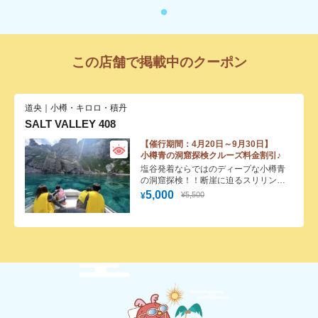
この店舗で掲載中のクーポン
道央｜小樽・キロロ・積丹
SALT VALLEY 408
【催行期間：4月20日～9月30日】
小樽青の洞窟探検クルーズ料金割引♪
塩谷発着ならではのディープな小樽青
の洞窟探検！！断崖に迫るスリリング
な遊覧と幻想的な青の洞窟をお楽しみ
5,000
¥5,500
¥
ください♪