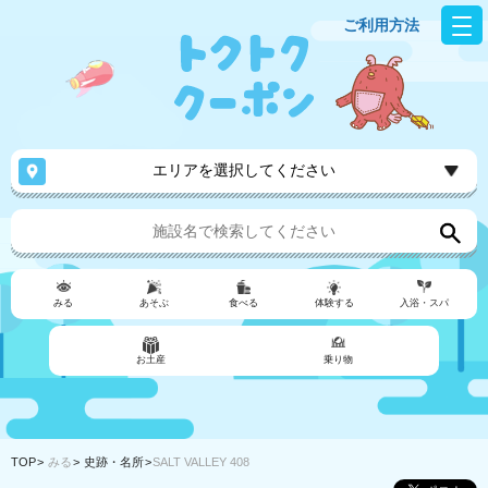
ご利用方法
エリアを選択してください
みる
あそぶ
食べる
体験する
入浴・スパ
お土産
乗り物
TOP
みる
史跡・名所
SALT VALLEY 408