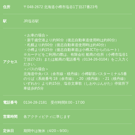
住所
〒048-2672 北海道小樽市塩谷1丁目27番23号
駅
JR塩谷駅
＜お車の場合＞
・新千歳空港より約90分（後志自動車道使用時は約80分）
・札幌より約50分（後志自動車道使用時は約40分）
・小樽より約15分（後志自動車道は小樽JCTからのルート）
※カーナビをご利用の際は、有限会社 船商の住所（小樽市塩谷1
丁目27-23）または船商の電話番号（0134-26-0104）をご入力く
アクセス
ださい。
＜バスの場合＞
北海道中央バス（余市線・積丹線）小樽駅前バスターミナル5番
のりば（系統番号:18（余市線）・20（積丹線）・21（積丹線）
いずれか）より約15分、塩谷文庫歌（しおやぶんがた）停留所下
車徒歩約5分
電話番号
0134-28-2181 受付時間8:00 - 17:00
営業時間
各アクティビティに準じます
定休日
期間中は無休（4/20～9/30）