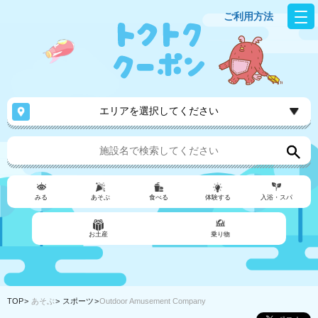
ご利用方法
エリアを選択してください
みる
あそぶ
食べる
体験する
入浴・スパ
お土産
乗り物
TOP
あそぶ
スポーツ
Outdoor Amusement Company