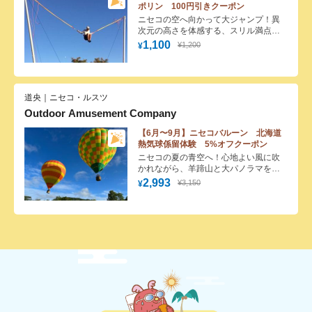
ポリン 100円引きクーポン
ニセコの空へ向かって大ジャンプ！異
次元の高さを体感する、スリル満点バ
ンジートランポリン
1,100
¥1,200
¥
道央｜ニセコ・ルスツ
Outdoor Amusement Company
【6月〜9月】ニセコバルーン 北海道
熱気球係留体験 5%オフクーポン
ニセコの夏の青空へ！心地よい風に吹
かれながら、羊蹄山と大パノラマを見
渡す感動のフライト
2,993
¥3,150
¥