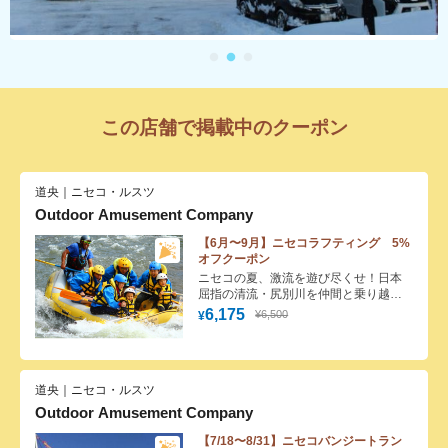
この店舗で掲載中のクーポン
道央｜ニセコ・ルスツ
Outdoor Amusement Company
【6月〜9月】ニセコラフティング 5%
オフクーポン
ニセコの夏、激流を遊び尽くせ！日本
屈指の清流・尻別川を仲間と乗り越え
る爽快ラフティング
6,175
¥6,500
¥
道央｜ニセコ・ルスツ
Outdoor Amusement Company
【7/18〜8/31】ニセコバンジートラン