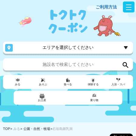
ご利用方法
エリアを選択してください
みる
あそぶ
食べる
体験する
入浴・スパ
お土産
乗り物
TOP
みる
公園・自然・牧場
石垣島鍾乳洞