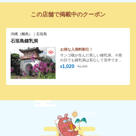
この店舗で掲載中のクーポン
沖縄（離島）｜石垣島
石垣島鍾乳洞
お得な入洞料割引！
サンゴ礁が生んだ美しい鍾乳洞。※雨
の日でも鍾乳洞は安心して見学できま
す。
1,020
¥1,200
¥