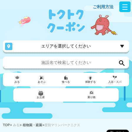
ご利用方法
エリアを選択してください
みる
あそぶ
食べる
体験する
入浴・スパ
お土産
乗り物
TOP
みる
植物園・庭園
登別マリンパークニクス